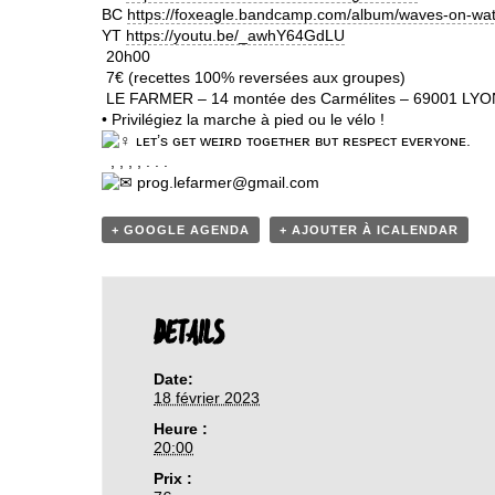
BC
https://foxeagle.bandcamp.com/album/waves-on-wa
YT
https://youtu.be/_awhY64GdLU
20h00
7€ (recettes 100% reversées aux groupes)
LE FARMER – 14 montée des Carmélites – 69001 LYO
• Privilégiez la marche à pied ou le vélo !
ʟᴇᴛ’s ɢᴇᴛ ᴡᴇɪʀᴅ ᴛᴏɢᴇᴛʜᴇʀ ʙᴜᴛ ʀᴇsᴘᴇᴄᴛ ᴇᴠᴇʀʏᴏɴᴇ.
, , , , . . .
prog.lefarmer@gmail.com
+ GOOGLE AGENDA
+ AJOUTER À ICALENDAR
DETAILS
Date:
18 février 2023
Heure :
20:00
Prix :