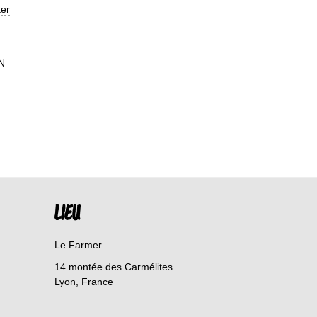
ter
N
LIEU
Le Farmer
14 montée des Carmélites
Lyon
,
France