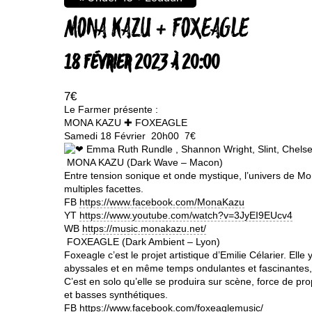
MONA KAZU + FOXEAGLE
18 FÉVRIER 2023 À 20:00
7€
Le Farmer présente :
MONA KAZU ✚ FOXEAGLE
Samedi 18 Février
20h00
7€
Emma Ruth Rundle , Shannon Wright, Slint, Chelsea
MONA KAZU (Dark Wave – Macon)
Entre tension sonique et onde mystique, l’univers de Mon
multiples facettes.
FB
https://www.facebook.com/MonaKazu
YT
https://www.youtube.com/watch?v=3JyEI9EUcv4
WB
https://music.monakazu.net/
FOXEAGLE (Dark Ambient – Lyon)
Foxeagle c’est le projet artistique d’Emilie Célarier. El
abyssales et en même temps ondulantes et fascinantes
C’est en solo qu’elle se produira sur scène, force de pr
et basses synthétiques.
FB
https://www.facebook.com/foxeaglemusic/