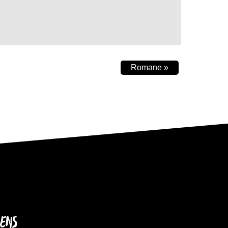
Romane
»
IENS