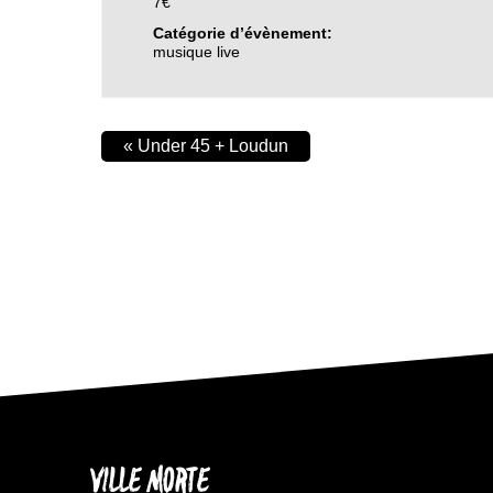
7€
Catégorie d’évènement:
musique live
«
Under 45 + Loudun
VILLE MORTE