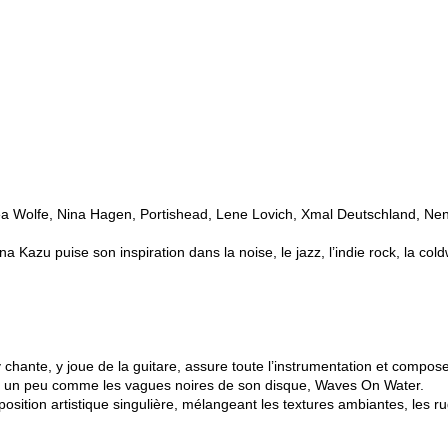
 Wolfe, Nina Hagen, Portishead, Lene Lovich, Xmal Deutschland, Nena
a Kazu puise son inspiration dans la noise, le jazz, l’indie rock, la c
le y chante, y joue de la guitare, assure toute l’instrumentation et com
, un peu comme les vagues noires de son disque, Waves On Water.
oposition artistique singulière, mélangeant les textures ambiantes, les 