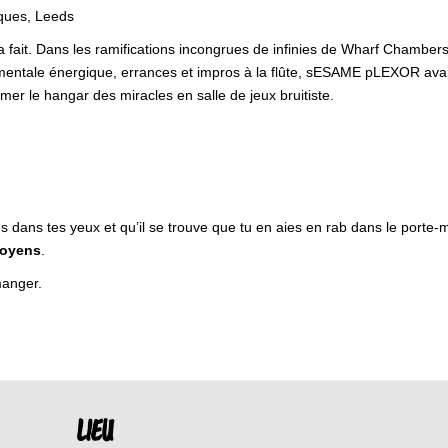
ques, Leeds
fait. Dans les ramifications incongrues de infinies de Wharf Chambers, i
entale énergique, errances et impros à la flûte, sESAME pLEXOR avait
rmer le hangar des miracles en salle de jeux bruitiste.
es dans tes yeux et qu’il se trouve que tu en aies en rab dans le porte-
moyens
.
manger.
LIEU