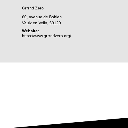
Grrrnd Zero
60, avenue de Bohlen
Vaulx en Velin
,
69120
Website:
https://www.grrrndzero.org/