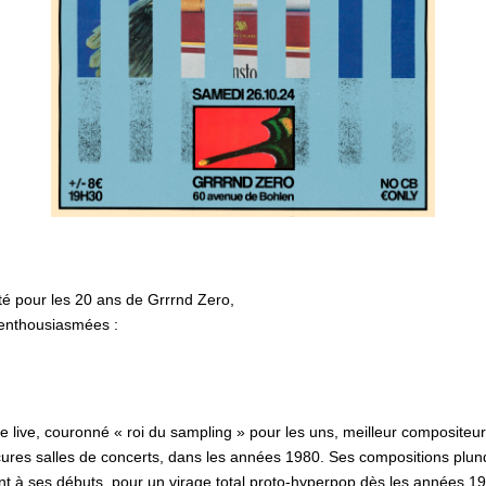
té pour les 20 ans de Grrrnd Zero,
 enthousiasmées :
live, couronné « roi du sampling » pour les uns, meilleur compositeur 
res salles de concerts, dans les années 1980. Ses compositions plun
t à ses débuts, pour un virage total
proto-hyperpop
dès les années 199