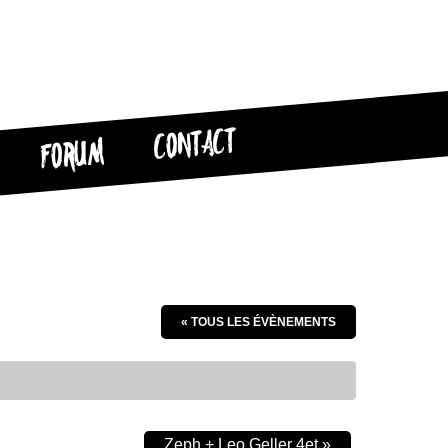
CONTACT
FORUM
« TOUS LES ÉVÈNEMENTS
Zeph + Leo Geller 4et
»