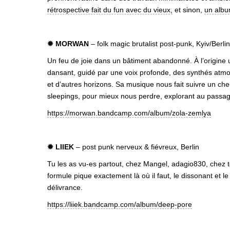
rétrospective fait du fun avec du vieux,
et sinon,
un albu
✹ MORWAN
– folk magic brutalist post-punk, Kyiv/Berlin
Un feu de joie dans un bâtiment abandonné. À l’origine 
dansant, guidé par une voix profonde, des synthés atmos
et d’autres horizons. Sa musique nous fait suivre un c
sleepings, pour mieux nous perdre, explorant au passag
https://morwan.bandcamp.com/album/zola-zemlya
✹ LIIEK
– post punk nerveux & fiévreux, Berlin
Tu les as vu-es partout, chez Mangel, adagio830, chez to
formule pique exactement là où il faut, le dissonant et 
délivrance.
https://liiek.bandcamp.com/album/deep-pore