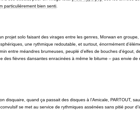
m particulièrement bien senti
.
un projet solo faisant des virages entre les genres, Morwan en groupe,
phériques, une rythmique redoutable, et surtout, énormément d’élément
hemin entre méandres brumeuses, peuplé d’elfes de bouches d’égout, d
e des fièvres dansantes enracinées à même le bitume – pas envie de r
n disquaire, quand ça passait des disques à l’Amicale, PARTOUT, sauf p
le convulsif se met au service de rythmiques assénées sans pitié pour 