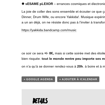
✹ sESAME pLEXOR
– errances cosmiques et électroni
La joie de coller des sons ensemble et écouter ce que ça 
Dinner, Drum Wife, ou encore Yakkida!. Musique expérim
a un an déjà, on ne résiste donc pas à l’inviter à transfo
https://yakkida.bandcamp.com/music
ce soir ce sera
+/- 8€,
mais si cette soirée met des étoil
bien risquée.
tout le monde rentre peu importe ses 
on n’a qu’à se donner rendez-vous à
20h
. à boire et à 
+ GOOGLE AGENDA
+ AJOUTER À ICALENDAR
DETAILS