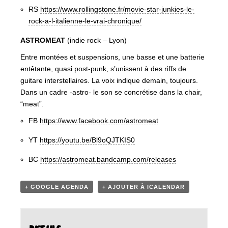
RS
https://www.rollingstone.fr/movie-star-junkies-le-
rock-a-l-italienne-le-vrai-chronique/
ASTROMEAT
(indie rock – Lyon)
Entre montées et suspensions, une basse et une batterie
entêtante, quasi post-punk, s’unissent à des riffs de
guitare interstellaires. La voix indique demain, toujours.
Dans un cadre -astro- le son se concrétise dans la chair,
“meat”.
FB
https://www.facebook.com/astromeat
YT
https://youtu.be/Bl9oQJTKIS0
BC
https://astromeat.bandcamp.com/releases
+ GOOGLE AGENDA
+ AJOUTER À ICALENDAR