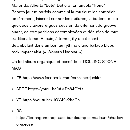
Marando, Alberto “Boto” Dutto et Emanuele “Nene”
Baratto jouent parfois comme si la musique les contrôlait
entièrement, laissent sonner les guitares, la batterie et les
quelques claviers-orgues sous un déferlement de groove
suant, de compositions décomplexées et dénuées de tout
traditionalisme. Et puis, à terme, il y a cet esprit
déambulant dans un bar, au rythme d’une ballade blues-
rock impeccable (« Woman Undone »).
Un bel album organique et possédé. » ROLLING STONE
MAG
FB
https://www.facebook.com/moviestarjunkies
ARTE
https://youtu.be/ufMDs84GYfs
YT
https://youtu.be/HOY49v2bdCs
BC
https://teenagemenopause.bandcamp.com/album/shadow-
of-a-rose