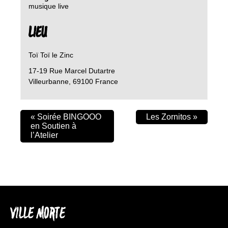
musique live
LIEU
Toï Toï le Zinc
17-19 Rue Marcel Dutartre
Villeurbanne
,
69100
France
«
Soirée BINGOOO
Les Zornitos
»
en Soutien à
l’Atelier
VILLE MORTE