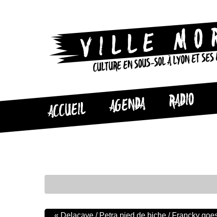
CULTURE EN SOUS-SOL À LYON ET SES
RADIO
AGENDA
ACCUEIL
«
Delacave / Petra pied de biche / Francky goes 