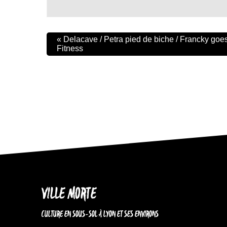
«
Delacave / Petra pied de biche / Francky goes 
Fitness
VILLE MORTE
CULTURE EN SOUS-SOL À LYON ET SES ENVIRONS