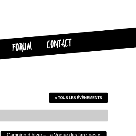
CONTACT
FORUM
« TOUS LES ÉVÈNEMENTS
Camping d’hiver – La Vogue des fanzines
»