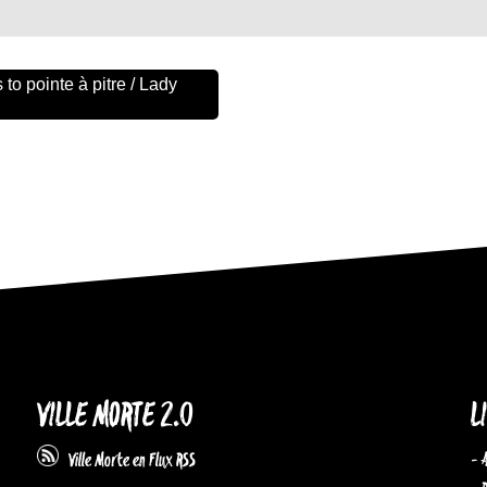
to pointe à pitre / Lady
VILLE MORTE 2.0
L
- 
Ville Morte en Flux RSS