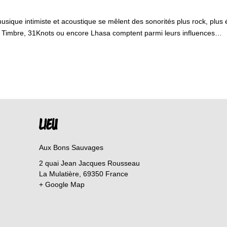
ne musique intimiste et acoustique se mêlent des sonorités plus rock, plu
r Timbre, 31Knots ou encore Lhasa comptent parmi leurs influences…
LIEU
Aux Bons Sauvages
2 quai Jean Jacques Rousseau
La Mulatière
,
69350
France
+ Google Map