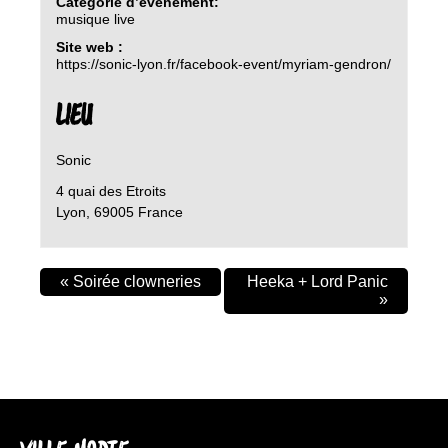
Catégorie d’évènement:
musique live
Site web :
https://sonic-lyon.fr/facebook-event/myriam-gendron/
LIEU
Sonic
4 quai des Etroits
Lyon
,
69005
France
«
Soirée clowneries
Heeka + Lord Panic
»