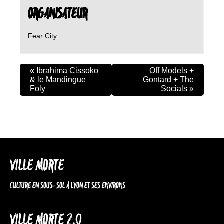
ORGANISATEUR
Fear City
«
Ibrahima Cissoko
Off Models +
& le Mandingue
Gontard + The
Foly
Socials
»
VILLE MORTE
CULTURE EN SOUS-SOL À LYON ET SES ENVIRONS
VILLE MORTE 2.0