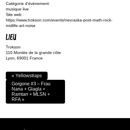
Catégorie d’évènement:
musique live
Site web :
https://www.trokson.com/events/nevraska-post-math-rock-
midlife-art-noise
LIEU
Trokson
110 Montée de la grande côte
Lyon
,
69001
France
«
Yellowstraps
Gorgone #3 – Frau
Nana + Glagla +
Ramtarr + MLSN +
RFA
»