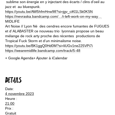
sublime son énergie en y injectant des écarts / clins d’oeil au
jazz et au bluespunk.
https://youtu.be/AW5hfmHnw98?si=jgv_ciKl1LSk0KSN
https://nevraska.bandcamp.com/…/i-left-work-on-my-way…
MIDLIFE
Art Noise // Lyon Né des cendres encore fumantes de FUGUES
et d’ ALABASTER ce nouveau trio lyonnais propose un beau
mélange de rock arty proche des récentes productions de
Tropical Fuck Storm et d’un minimalisme noise.
https://youtu.be/BK1ggQ0Hd0M?si=liUGv1ne225VPi7i
https://wearemidlife.bandcamp.com/track/5-48
+ Google Agenda
+ Ajouter à iCalendar
DETAILS
Date:
4 novembre 2023
Heure :
21:00
Prix :
Gratuit