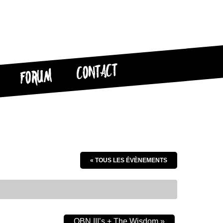
CONTACT
FORUM
« TOUS LES ÉVÈNEMENTS
OBN III’s + The Wisdom
»