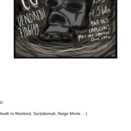
U
e Death to Mankind, Surÿabonali, Neige Morte….)