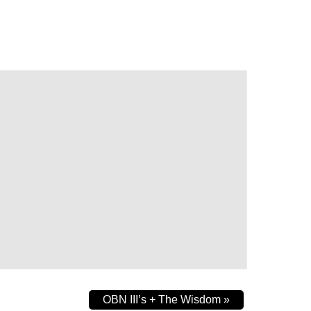
OBN III’s + The Wisdom
»