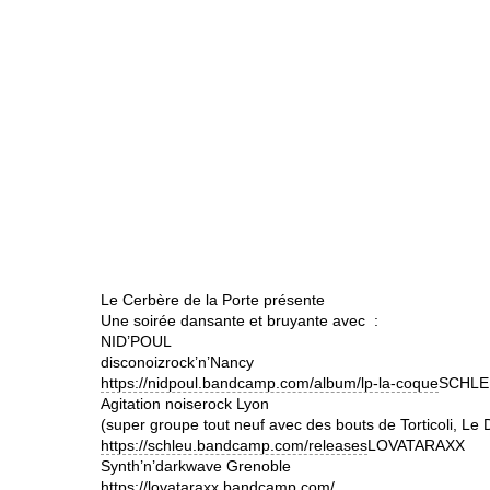
Le Cerbère de la Porte présente
Une soirée dansante et bruyante avec :
NID’POUL
disconoizrock’n’Nancy
https://nidpoul.bandcamp.com/
album/lp-la-coque
SCHLE
Agitation noiserock Lyon
(super groupe tout neuf avec des bouts de Torticoli, L
https://schleu.bandcamp.com/
releases
LOVATARAXX
Synth’n’darkwave Grenoble
https://lovataraxx.bandcamp.
com/