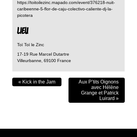
https://toitoilezinc.mapado.com/event/376218-nuit-
caribeenne-5-flor-de-caju-colectivo-caliente-dj-la-
picotera
LIEU
Toï Toï le Zinc
17-19 Rue Marcel Dutartre
Villeurbanne
,
69100
France
«
Kick in the Jam
Aux P’tits Oignons
avec Hélène
Grange et Patrick
Luirard
»