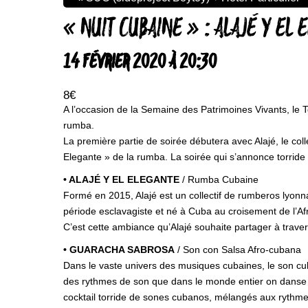
« NUIT CUBAINE » : ALAJÉ Y EL
14 FÉVRIER 2020 À 20:30
8€
A l’occasion de la Semaine des Patrimoines Vivants, le T
rumba.
La première partie de soirée débutera avec Alajé, le col
Elegante » de la rumba. La soirée qui s’annonce torride
• ALAJÉ Y EL ELEGANTE
/ Rumba Cubaine
Formé en 2015, Alajé est un collectif de rumberos lyonnai
période esclavagiste et né à Cuba au croisement de l’A
C’est cette ambiance qu’Alajé souhaite partager à traver
• GUARACHA SABROSA
/ Son con Salsa Afro-cubana
Dans le vaste univers des musiques cubaines, le son cuba
des rythmes de son que dans le monde entier on danse 
cocktail torride de sones cubanos, mélangés aux rythmes 