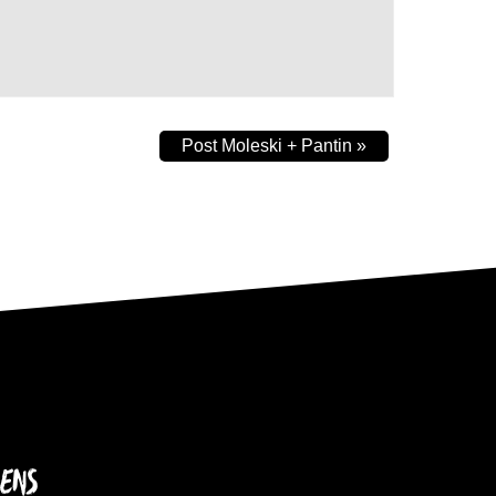
Post Moleski + Pantin
»
IENS