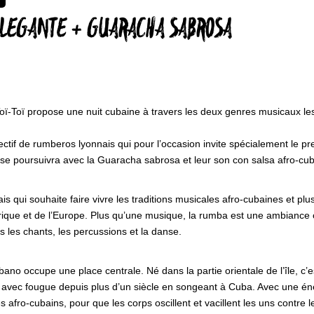
 ELEGANTE + GUARACHA SABROSA
oï-Toï propose une nuit cubaine à travers les deux genres musicaux les 
lectif de rumberos lyonnais qui pour l’occasion invite spécialement le p
 se poursuivra avec la Guaracha sabrosa et leur son con salsa afro-cu
s qui souhaite faire vivre les traditions musicales afro-cubaines et plu
frique et de l’Europe. Plus qu’une musique, la rumba est une ambiance 
s les chants, les percussions et la danse.
no occupe une place centrale. Né dans la partie orientale de l’île, c’es
avec fougue depuis plus d’un siècle en songeant à Cuba. Avec une éne
afro-cubains, pour que les corps oscillent et vacillent les uns contre 