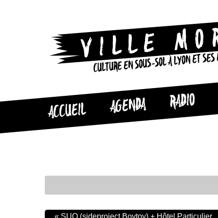
CULTURE EN SOUS-SOL À LYON ET SES
RADIO
AGENDA
ACCUEIL
«
SUO (sideproject Boytoy) + Hôtel Particulier