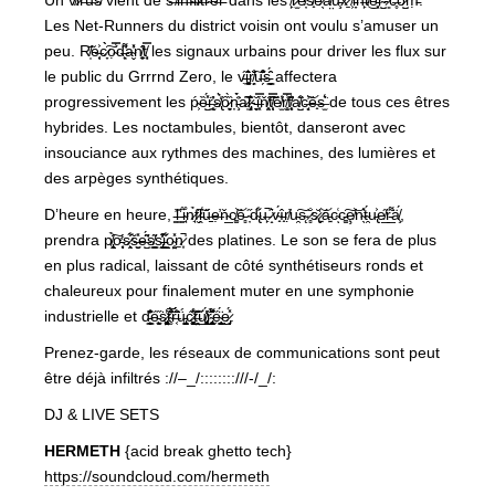
Un v̸i̷r̶u̶s̸ vient de s̶’̸i̶n̶f̴i̶l̷t̶r̴e̶r̵ dans les ̸̙̾r̷̫̄é̸̦̕s̸̟̆e̷̖̍a̸̤̓u̵̧̿x̷̱̒ ̸͕́i̵̞͝n̶̙͗t̸̉͜e̵͓͒ŕ̴̺-̷͈̂c̶̥̑o̷̺͂ṃ̵̕.
Les Net-Runners du district voisin ont voulu s’amuser un
peu. R̸̩̄̈̃e̶͔͙͐c̷̞̀̀͠ọ̴̾̿d̶̛͕͉͌a̴̬̓̽n̸͎̼͍̔̂t̸̹̘̿ les signaux urbains pour driver les flux sur
le public du Grrrnd Zero, le v̵̼̋i̵̼͚̠͛̄r̸͈̗̐̌͠u̶̗͒͊s̵̗͇̬̈́̂ affectera
progressivement les ṕ̴͕ȅ̵̺̽́ṙ̶̩̰͎̎̕s̸̢̉̒̀ȏ̷͍̝̀̏ņ̵̧̈́̓̀a̷̩͆̎l̷̡͓͈͊͛-̵̝̱̖̆i̶͓̿̔ň̸̯̥͠t̸̖̜̹̂̃̿ȅ̸̫̓͑r̸̥̫̿̾͘f̸̨̟̈͐̇a̸̺̐̋͘c̶̝̘̓͝ȅ̶̟s̶̫͛̾͘ de tous ces êtres
hybrides. Les noctambules, bientôt, danseront avec
insouciance aux rythmes des machines, des lumières et
des arpèges synthétiques.
D’heure en heure, ̵̳̕l̶͈̎’̵̳̊i̴̘̊n̷̘̉f̷̮͠ḽ̵̾ű̶̠ẹ̶̓ň̴̲c̸͚͝ẻ̵̻ ̴̦̋d̴̢͋u̶̙̚ ̷̝͛v̴̟́î̵̟ṛ̸̓u̵̯͠s̴̨͘ ̷̻̐s̷̢̆’̷͍͝á̵͍c̴͑ͅc̵͚͠ȩ̸͝n̴̖͛t̴̯́u̵̢͐e̸̲̋r̵̲͌ä̸̧́,
prendra p̸̢͖̝̉͗͠ơ̵̞̜̒ͅs̷̖͕̯͋͐š̶̬̫̽e̶̛̺͂̈́s̸͇̳̱͂s̵̡̰͒̓̓i̵͇̲͋̍ͅo̴͎̤̬̽ṉ̷͙̚ des platines. Le son se fera de plus
en plus radical, laissant de côté synthétiseurs ronds et
chaleureux pour finalement muter en une symphonie
industrielle et d̵̹͇̬͉͊̐̏̓é̵̫͍̖̙̋ṡ̷̢̬̘̤̬͚͕̔͝t̴̥̏̅́͒̔r̶͔̈̈́̈́̌͗ǘ̵̡̘͖̺̮ć̷͓͚̫͙̘͎̭̔̊̂̂͝t̶͉̤̲̋̋͊ú̸̢͉͚͕̲̭̒́̕͜r̴̢̳̥̱̗̱͓̉͊̋͌͂é̴͔̺̬̩͔̘̈́͜e̷̡̞̣̽́ͅ.
Prenez-garde, les réseaux de communications sont peut
être déjà infiltrés ://–_/::::::::///-/_/:
DJ & LIVE SETS
HERMETH
{acid break ghetto tech}
https://soundcloud.com/hermeth