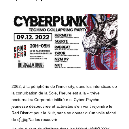
2062, à la périphérie de l’inner city, dans les interstices de
la conurbation de la Soie, l’heure est à la « trêve
nocturnale» Corporate infiltré.e.s, Cyber-Psycho,
jeunesse désoeuvrée et activistes s’en vont rejoindre le
Red District pour la Nuit, sans se douter qu’un voile tâché
de c̶͉̓ȟ̶͜a̶̧̽ò̵̬ș̵͝ va les recouvrir.