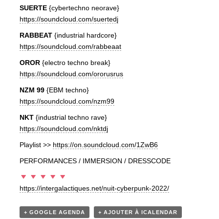
SUERTE
{cybertechno neorave}
https://soundcloud.com/suertedj
RABBEAT
{industrial hardcore}
https://soundcloud.com/rabbeaat
OROR
{electro techno break}
https://soundcloud.com/ororusrus
NZM 99
{EBM techno}
https://soundcloud.com/nzm99
NKT
{industrial techno rave}
https://soundcloud.com/nktdj
Playlist >>
https://on.soundcloud.com/1ZwB6
PERFORMANCES / IMMERSION / DRESSCODE
https://intergalactiques.net/nuit-cyberpunk-2022/
+ GOOGLE AGENDA
+ AJOUTER À ICALENDAR