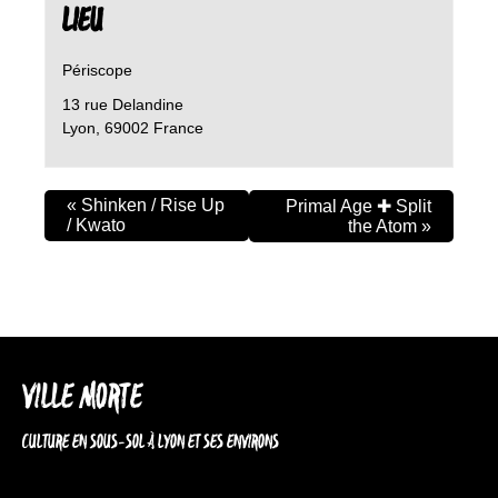
LIEU
Périscope
13 rue Delandine
Lyon
,
69002
France
«
Shinken / Rise Up
Primal Age ✚ Split
/ Kwato
the Atom
»
VILLE MORTE
CULTURE EN SOUS-SOL À LYON ET SES ENVIRONS