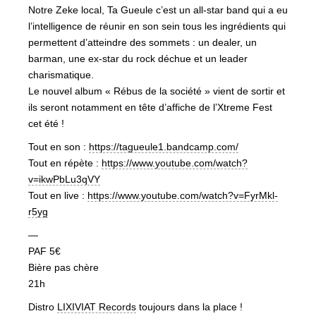
Notre Zeke local, Ta Gueule c’est un all-star band qui a eu
l’intelligence de réunir en son sein tous les ingrédients qui
permettent d’atteindre des sommets : un dealer, un
barman, une ex-star du rock déchue et un leader
charismatique.
Le nouvel album « Rébus de la société » vient de sortir et
ils seront notamment en tête d’affiche de l’Xtreme Fest
cet été !
Tout en son :
https://tagueule1.bandcamp.com/
Tout en répète :
https://www.youtube.com/watch?
v=ikwPbLu3qVY
Tout en live :
https://www.youtube.com/watch?v=FyrMkl-
r5yg
—
PAF 5€
Bière pas chère
21h
Distro
LIXIVIAT Records
toujours dans la place !