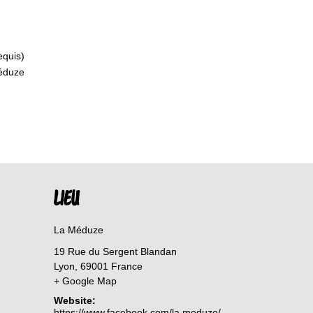
equis)
Méduze
LIEU
La Méduze
19 Rue du Sergent Blandan
Lyon
,
69001
France
+ Google Map
Website:
https://www.facebook.com/la.meduze/