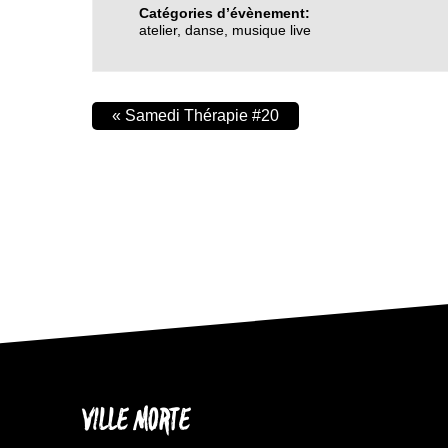
Catégories d’évènement:
atelier
,
danse
,
musique live
«
Samedi Thérapie #20
VILLE MORTE