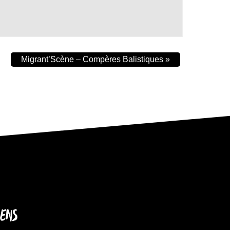
Migrant’Scène – Compères Balistiques
»
IENS