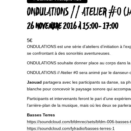
ONDULATIONS // ATELIER #0 (J
26 NOVEMBRE 2016 À 15:00
-
17:00
5€
ONDULATIONS est une série d’ateliers d’initiation à l’ex
se confrontant à des sonorités aventureuses.
ONDULATIONS souhaite donner place au corps dans la mus
ONDULATIONS // Atelier #0 sera animé par le danseur-
Jaouad
partagera avec les participants sa danse, sa ph
blanche pour concevoir le paysage sonore qui accompagn
Participants et intervenants feront le pari d’une expé
l’arrière-plan de la musique, mais où les deux se parlera
Basses Terres
https://soundcloud.com/bfdmrec/sets/bfdm-006-basses-t
https://soundcloud.com/lylradio/basses-terres-1