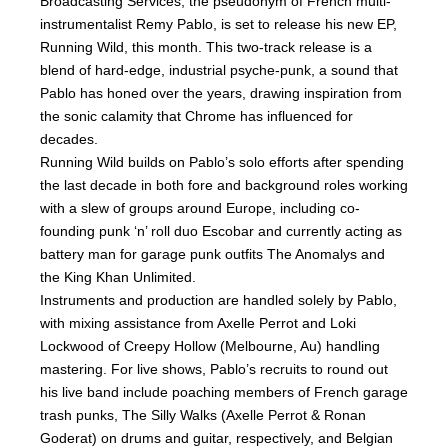
Broadcasting Services, the pseudonym of French multi-
instrumentalist Remy Pablo, is set to release his new EP,
Running Wild, this month. This two-track release is a
blend of hard-edge, industrial psyche-punk, a sound that
Pablo has honed over the years, drawing inspiration from
the sonic calamity that Chrome has influenced for
decades.
Running Wild builds on Pablo’s solo efforts after spending
the last decade in both fore and background roles working
with a slew of groups around Europe, including co-
founding punk ‘n’ roll duo Escobar and currently acting as
battery man for garage punk outfits The Anomalys and
the King Khan Unlimited.
Instruments and production are handled solely by Pablo,
with mixing assistance from Axelle Perrot and Loki
Lockwood of Creepy Hollow (Melbourne, Au) handling
mastering. For live shows, Pablo’s recruits to round out
his live band include poaching members of French garage
trash punks, The Silly Walks (Axelle Perrot & Ronan
Goderat) on drums and guitar, respectively, and Belgian