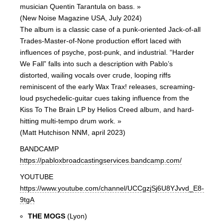
musician Quentin Tarantula on bass. »
(New Noise Magazine USA, July 2024)
The album is a classic case of a punk-oriented Jack-of-all
Trades-Master-of-None production effort laced with
influences of psyche, post-punk, and industrial. “Harder
We Fall” falls into such a description with Pablo’s
distorted, wailing vocals over crude, looping riffs
reminiscent of the early Wax Trax! releases, screaming-
loud psychedelic-guitar cues taking influence from the
Kiss To The Brain LP by Helios Creed album, and hard-
hitting multi-tempo drum work. »
(Matt Hutchison NNM, april 2023)
BANDCAMP
https://pabloxbroadcastingservices.bandcamp.com/
YOUTUBE
https://www.youtube.com/channel/UCCgzjSj6U8YJvvd_E8-
9tgA
THE MOGS
(Lyon)