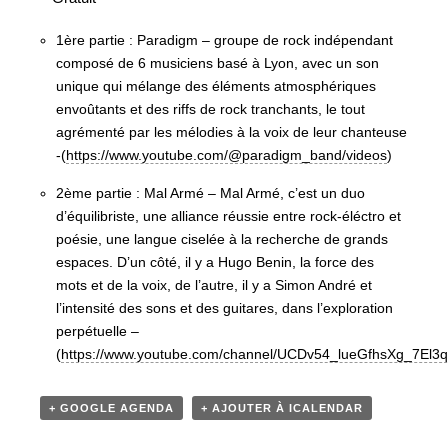
1
ère
partie : Paradigm – groupe de rock indépendant
composé de 6 musiciens basé à Lyon, avec un son
unique qui mélange des éléments atmosphériques
envoûtants et des riffs de rock tranchants, le tout
agrémenté par les mélodies à la voix de leur chanteuse
-(
https://www.youtube.com/@paradigm_band/videos
)
2
ème
partie : Mal Armé – Mal Armé, c’est un duo
d’équilibriste, une alliance réussie entre rock-éléctro et
poésie, une langue ciselée à la recherche de grands
espaces. D’un côté, il y a Hugo Benin, la force des
mots et de la voix, de l’autre, il y a Simon André et
l’intensité des sons et des guitares, dans l’exploration
perpétuelle –
(
https://www.youtube.com/channel/UCDv54_lueGfhsXg_7El3
+ GOOGLE AGENDA
+ AJOUTER À ICALENDAR