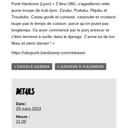
Punk Hardcore (Lyon) « Z’être UBU, s’appelleriot cette
jeune troupe de trub-lyon: Zizubu, Pudubu, Ptijubu et
Troudubu. Casse-goulé et cuirassé, cassoulet et crustacé;
loupe pas le temps de cuisson, parce qu’on jouiot pas
longtemps. Ca avoir commencé par le punj artrecor et
z’être terminot à surfer dans le djarage. Z’arme toi de ton
fléau et viens danser ! »
https://ubupunk.bandcamp.com/releases
+ GOOGLE AGENDA
+ AJOUTER À ICALENDAR
DETAILS
Date:
29 mars 2023
Heure :
21:00