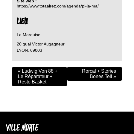
Site web :
https://www.totaalrez.com/agenda/pi-ja-ma/
LIEU
La Marquise
20 quai Victor Augagneur
LYON
,
69003
«
Ludwig Von 88 +
Rorcal + Stories
Le Réparateur +
Bones Tell
»
Resto Basket
VILLE MORTE