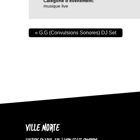
Catégorie d’évènement:
musique live
«
G.G (Convulsions Sonores) DJ Set
VILLE MORTE