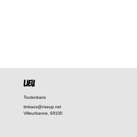
LIEU
Toutenkaos
ttnkaos@riseup.net
Villeurbanne
,
69100