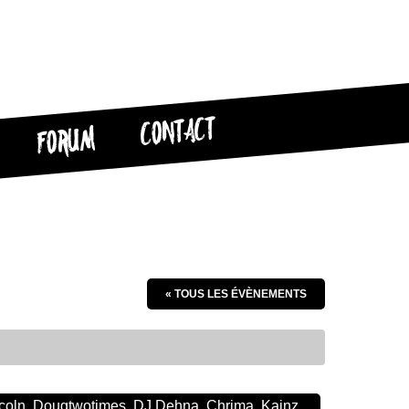
CONTACT
FORUM
« TOUS LES ÉVÈNEMENTS
ncoln, Dougtwotimes, DJ Dehna, Chrima, Kainz,