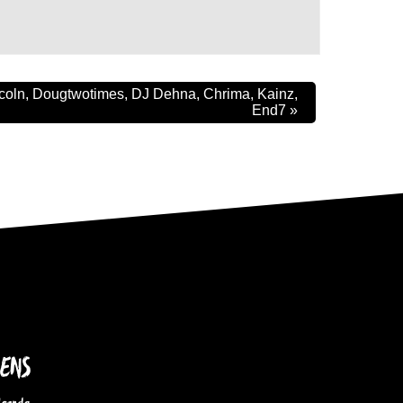
ncoln, Dougtwotimes, DJ Dehna, Chrima, Kainz,
End7
»
IENS