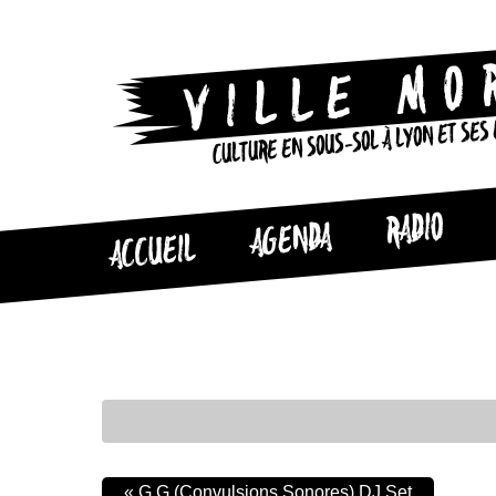
CULTURE EN SOUS-SOL À LYON ET SES
RADIO
AGENDA
ACCUEIL
«
G.G (Convulsions Sonores) DJ Set