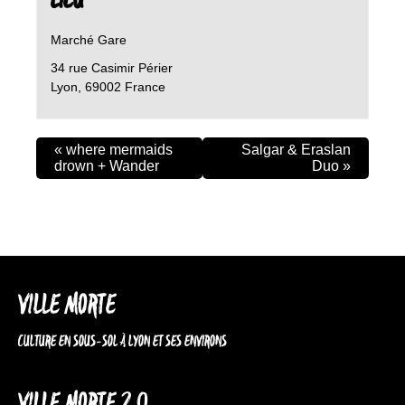
LIEU
Marché Gare
34 rue Casimir Périer
Lyon
,
69002
France
«
where mermaids
Salgar & Eraslan
drown + Wander
Duo
»
VILLE MORTE
CULTURE EN SOUS-SOL À LYON ET SES ENVIRONS
VILLE MORTE 2.0