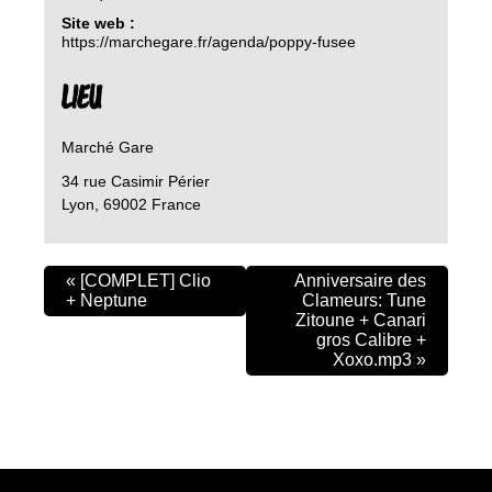
Site web :
https://marchegare.fr/agenda/poppy-fusee
LIEU
Marché Gare
34 rue Casimir Périer
Lyon
,
69002
France
«
[COMPLET] Clio
Anniversaire des
+ Neptune
Clameurs: Tune
Zitoune + Canari
gros Calibre +
Xoxo.mp3
»