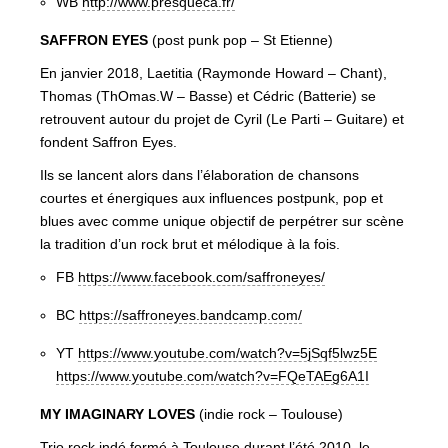
WB
http://www.presqueca.fr/
SAFFRON EYES
(post punk pop – St Etienne)
En janvier 2018, Laetitia (Raymonde Howard – Chant),
Thomas (ThOmas.W – Basse) et Cédric (Batterie) se
retrouvent autour du projet de Cyril (Le Parti – Guitare) et
fondent Saffron Eyes.
Ils se lancent alors dans l’élaboration de chansons
courtes et énergiques aux influences postpunk, pop et
blues avec comme unique objectif de perpétrer sur scène
la tradition d’un rock brut et mélodique à la fois.
FB
https://www.facebook.com/saffroneyes/
BC
https://saffroneyes.bandcamp.com/
YT
https://www.youtube.com/watch?v=5jSqf5lwz5E
https://www.youtube.com/watch?v=FQeTAEg6A1I
MY IMAGINARY LOVES
(indie rock – Toulouse)
Trio rock indé formé à Toulouse durant l’été 2010, le