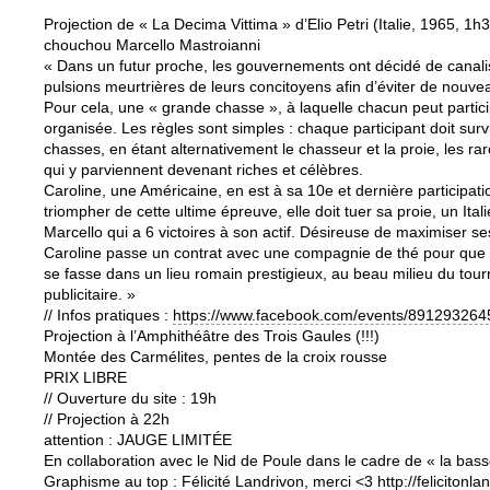
Projection de « La Decima Vittima » d’Elio Petri (Italie, 1965, 1h
chouchou Marcello Mastroianni
« Dans un futur proche, les gouvernements ont décidé de canali
pulsions meurtrières de leurs concitoyens afin d’éviter de nouvea
Pour cela, une « grande chasse », à laquelle chacun peut partici
organisée. Les règles sont simples : chaque participant doit surv
chasses, en étant alternativement le chasseur et la proie, les r
qui y parviennent devenant riches et célèbres.
Caroline, une Américaine, en est à sa 10e et dernière participati
triompher de cette ultime épreuve, elle doit tuer sa proie, un It
Marcello qui a 6 victoires à son actif. Désireuse de maximiser se
Caroline passe un contrat avec une compagnie de thé pour que 
se fasse dans un lieu romain prestigieux, au beau milieu du tou
publicitaire. »
// Infos pratiques :
https://www.facebook.com/
events/891293264
Projection à l’Amphithéâtre des Trois Gaules (!!!)
Montée des Carmélites, pentes de la croix rousse
PRIX LIBRE
// Ouverture du site : 19h
// Projection à 22h
attention : JAUGE LIMITÉE
En collaboration avec le Nid de Poule dans le cadre de « la bass
Graphisme au top : Félicité Landrivon, merci <3
http://felicitonla