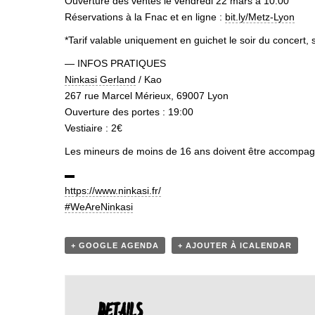
Ouverture des ventes le vendredi 22 mars à 10:00
Réservations à la Fnac et en ligne :
bit.ly/Metz-Lyon
*Tarif valable uniquement en guichet le soir du concert, s
— INFOS PRATIQUES
Ninkasi Gerland
/ Kao
267 rue Marcel Mérieux, 69007 Lyon
Ouverture des portes : 19:00
Vestiaire : 2€
Les mineurs de moins de 16 ans doivent être accompagné
▬
https://www.ninkasi.fr/
#WeAreNinkasi
+ GOOGLE AGENDA
+ AJOUTER À ICALENDAR
DETAILS