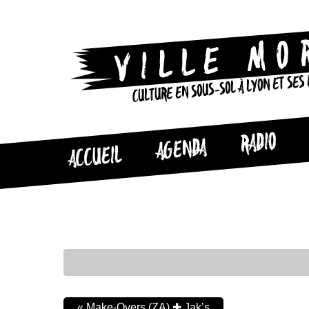
CULTURE EN SOUS-SOL À LYON ET SES
RADIO
AGENDA
ACCUEIL
«
Make-Overs (ZA) ✚ Jak’s