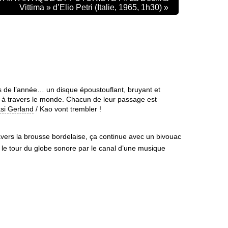
Vittima » d’Elio Petri (Italie, 1965, 1h30)
»
 de l’année… un disque époustouflant, bruyant et
s à travers le monde. Chacun de leur passage est
si Gerland
/ Kao vont trembler !
ers la brousse bordelaise, ça continue avec un bivouac
 le tour du globe sonore par le canal d’une musique