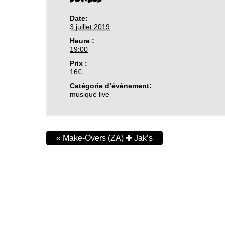
Date:
3 juillet 2019
Heure :
19:00
Prix :
16€
Catégorie d’évènement:
musique live
«
Make-Overs (ZA) ✚ Jak’s