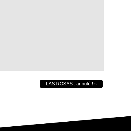
LAS ROSAS : annulé !
»