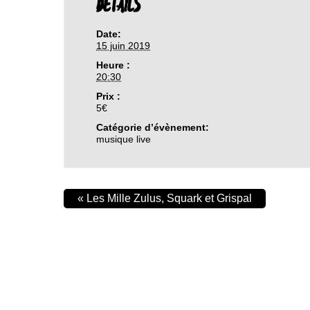
DETAILS
Date:
15 juin 2019
Heure :
20:30
Prix :
5€
Catégorie d’évènement:
musique live
«
Les Mille Zulus, Squark et Grispal