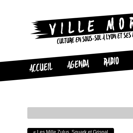
CULTURE EN SOUS-SOL À LYON ET SES
RADIO
AGENDA
ACCUEIL
«
Les Mille Zulus, Squark et Grispal