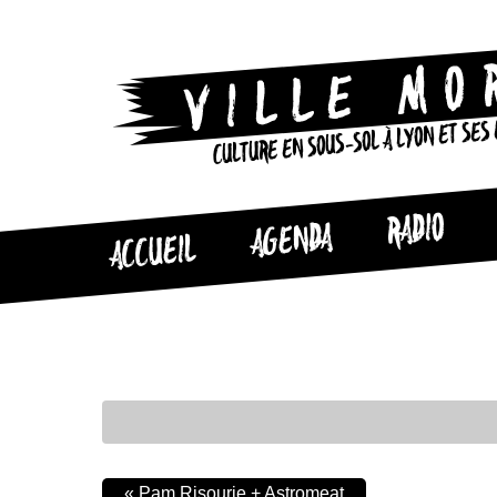
CULTURE EN SOUS-SOL À LYON ET SES
RADIO
AGENDA
ACCUEIL
«
Pam Risourie + Astromeat