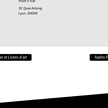
Rock n Eat
32 Quai Arloing
Lyon
,
69009
 et Livres d’art
Apéro P