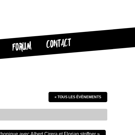
CONTACT
FORUM
« TOUS LES ÉVÈNEMENTS
honique avec Albert Cirera et Florian stoffner
»