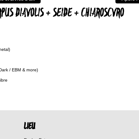
PUS DIAVOLIS + SEIDE + CHIAROSCVRO
etal)
-Dark / EBM & more)
ibre
LIEU