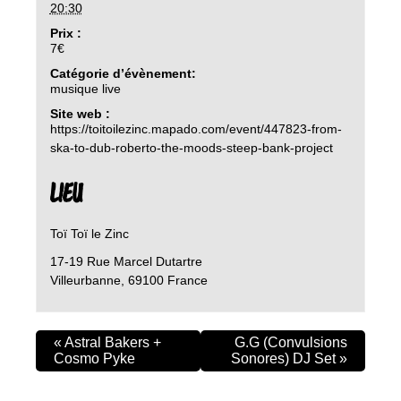
20:30
Prix :
7€
Catégorie d’évènement:
musique live
Site web :
https://toitoilezinc.mapado.com/event/447823-from-
ska-to-dub-roberto-the-moods-steep-bank-project
LIEU
Toï Toï le Zinc
17-19 Rue Marcel Dutartre
Villeurbanne
,
69100
France
«
Astral Bakers +
G.G (Convulsions
Cosmo Pyke
Sonores) DJ Set
»