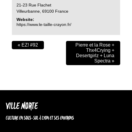
21-23 Rue Flachet
Villeurbanne
,
69100
France
Website:
https://www.le-taille-crayon.fr/
«
EZ! #92
Pierre et la Rose +
Thx4Crying +
Desertgirlz + Luna
Spectra
»
VILLE MORTE
CULTURE EN SOUS-SOL À LYON ET SES ENVIRONS