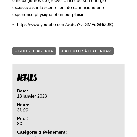
curieux genres de groove, ainsi que son énergie
excessive sur la scène, font de sa musique une
expérience physique et un pur plaisir.
https://www.youtube.com/watch?v=SMFdGHiZJfQ
+ GOOGLE AGENDA
+ AJOUTER À ICALENDAR
DETAILS
Date:
18 janvier 2023
Heure :
21:00
Prix :
8€
Catégorie d’évènement: