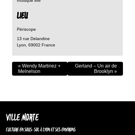
musique live
LIEU
Périscope
13 rue Delandine
Lyon
,
69002
France
«
Wendy Martinez +
Gerland – Un air de
Melnelson
Brooklyn
»
VILLE MORTE
CULTURE EN SOUS-SOL À LYON ET SES ENVIRONS