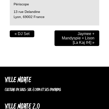
Périscope
13 rue Delandine
Lyon
,
69002
France
«
DJ Set
Jaymee +
Mandyspie + Lison
[La Kaj #4]
»
VILLE MORTE
CULTURE EN SOUS-SOL À LYON ET SES ENVIRONS
VILLE MORTE 2.0