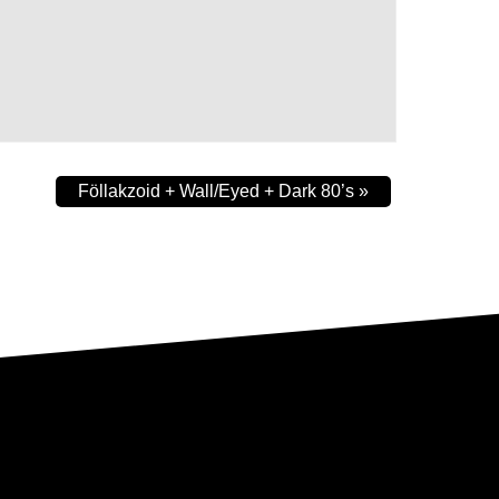
Föllakzoid + Wall/Eyed + Dark 80’s
»