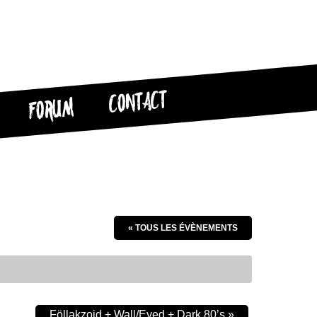
CONTACT
FORUM
« TOUS LES ÉVÈNEMENTS
Föllakzoid + Wall/Eyed + Dark 80’s
»