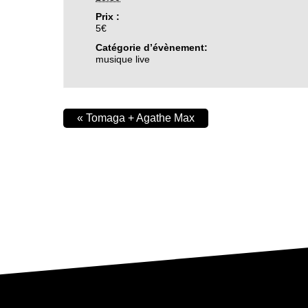
Prix :
5€
Catégorie d’évènement:
musique live
«
Tomaga + Agathe Max