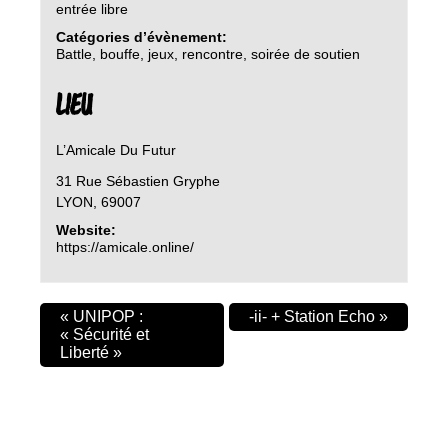
entrée libre
Catégories d’évènement:
Battle
,
bouffe
,
jeux
,
rencontre
,
soirée de soutien
LIEU
L’Amicale Du Futur
31 Rue Sébastien Gryphe
LYON
,
69007
Website:
https://amicale.online/
«
UNIPOP :
-ii- + Station Echo
»
« Sécurité et
Liberté »