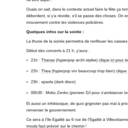
Ouais on sait, dans le contexte actuel faire la fête ça t
débordent, si y’a révolte, s’il se passe des choses. On
mouvement contre les violences policières.
Quelques infos sur la soirée :
La thune de la soirée permettra de renflouer les caisses 
Début des concerts à 21 h, y’aura :
21h :
Thanas
(hyperpop archi stylée)
clique ici pour 
22h :
Thea
(hyperpop vnr beaucoup trop bien)
clique
23h : xpaola (dark disco)
00h30 : Moko Zenko (pioneer
DJ
pour s’ambiancer tou
Et aussi un infokiosque, de quoi grignoter pas mal à prix 
renverser le gouvernement.
Ce sera à l’île Egalité au 6 rue de l’Egalité à Villeurban
moula faut prévoir sur le chemin
!