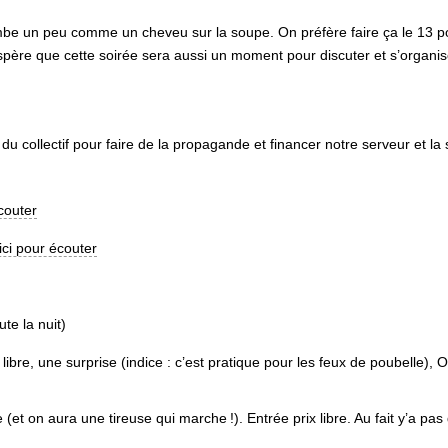
ombe un peu comme un cheveu sur la soupe. On préfère faire ça le 13 pou
 espère que cette soirée sera aussi un moment pour discuter et s’organi
du collectif pour faire de la propagande et financer notre serveur et la 
écouter
 ici pour écouter
te la nuit)
libre, une surprise (indice : c’est pratique pour les feux de poubelle),
O
ne (et on aura une tireuse qui marche
!). Entrée prix libre. Au fait y’a 