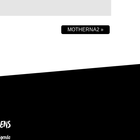
MOTHERNA2
»
IENS
Agenda