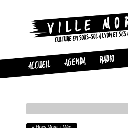
CULTURE EN SOUS-SOL À LYON ET SES
RADIO
AGENDA
ACCUEIL
«
Hoxy More + Méo