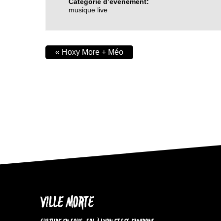
Catégorie d’évènement:
musique live
«
Hoxy More + Méo
VILLE MORTE