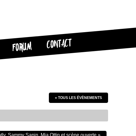
CONTACT
FORUM
« TOUS LES ÉVÈNEMENTS
ly, Sammy Sapin, Mia Ottin et scène ouverte
»