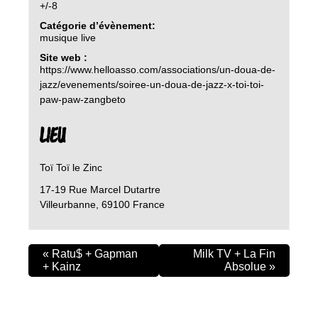
+/-8
Catégorie d’évènement:
musique live
Site web :
https://www.helloasso.com/associations/un-doua-de-
jazz/evenements/soiree-un-doua-de-jazz-x-toi-toi-
paw-paw-zangbeto
LIEU
Toï Toï le Zinc
17-19 Rue Marcel Dutartre
Villeurbanne
,
69100
France
«
Ratu$ + Gapman
Milk TV + La Fin
+ Kainz
Absolue
»