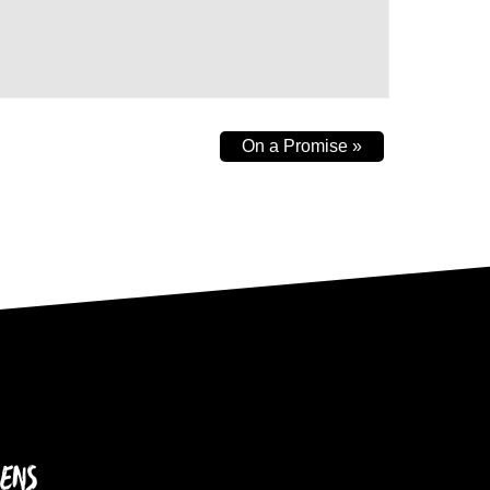
On a Promise
»
IENS