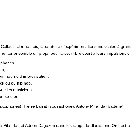
Collectif clermontois, laboratoire d’expérimentations musicales à gra
nter ensemble un projet pour laisser libre court à leurs impulsions cré
ophones.
es,
t nourrie d’improvisation.
ck ou du hip hop.
vec les musiciens.
e se crée.
xophones), Pierre Larrat (sousaphone), Antony Miranda (batterie).
ck Pilandon et Adrien Daguzon dans les rangs du Blackstone Orchestra, 