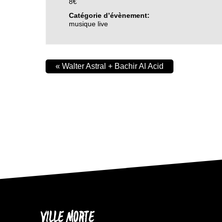
8€
Catégorie d’évènement:
musique live
«
Walter Astral + Bachir Al Acid
VILLE MORTE