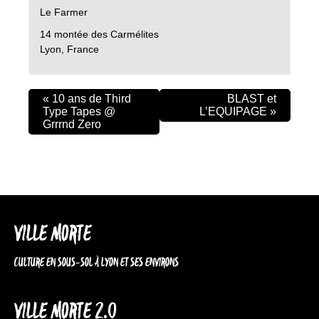
Le Farmer
14 montée des Carmélites
Lyon
,
France
«
10 ans de Third
BLAST et
Type Tapes @
L’EQUIPAGE
»
Grrrnd Zero
VILLE MORTE
CULTURE EN SOUS-SOL À LYON ET SES ENVIRONS
VILLE MORTE 2.0