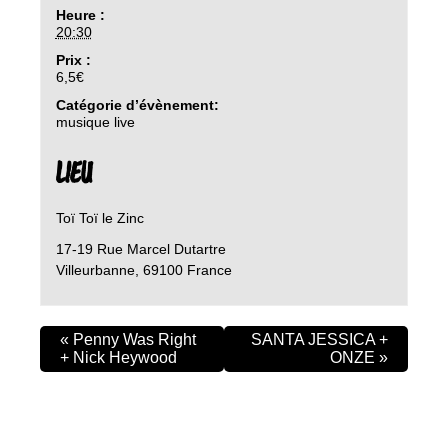
Heure :
20:30
Prix :
6,5€
Catégorie d’évènement:
musique live
LIEU
Toï Toï le Zinc
17-19 Rue Marcel Dutartre
Villeurbanne
,
69100
France
«
Penny Was Right
SANTA JESSICA +
+ Nick Heywood
ONZE
»