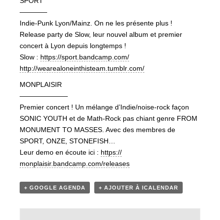
SPORT
————
Indie-Punk Lyon/Mainz. On ne les présente plus !
Release party de Slow, leur nouvel album et premier
concert à Lyon depuis longtemps !
Slow :
https://
sport.bandcamp.com/
http://
wearealoneinthisteam.tumblr
.com/
MONPLAISIR
———————
Premier concert ! Un mélange d’Indie/noise-rock façon
SONIC YOUTH et de Math-Rock pas chiant genre FROM
MONUMENT TO MASSES. Avec des membres de
SPORT, ONZE, STONEFISH…
Leur demo en écoute ici :
https://
monplaisir.bandcamp.com/
releases
+ GOOGLE AGENDA
+ AJOUTER À ICALENDAR