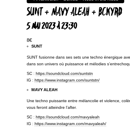
SUNT + MAVY ALEAH + BCKYRD
5 MAI 2023 À 23:30
8€
SUNT
SUNT fusionne dans ses sets une techno énergique avec 
dans son univers où puissance et mélodies s’entrechoq
SC :
https://soundcloud.com/suntstn
IG :
https://www.instagram.com/suntstn/
MAVY ALEAH
Une techno puissante entre mélancolie et violence, colè
vous feront atteindre l’after.
SC :
https://soundcloud.com/mavyaleah
IG :
https://www.instagram.com/mavyaleah/