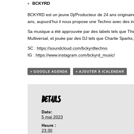
BCKYRD
BCKYRD est un jeune Dj/Producteur de 24 ans originair
ans, aujourd’hui il nous propose une Techno avec des inf
Sa musique a été approuvée par des labels tels que The
Multiversal, et jouée par des DJ tels que Charlie Sparks
SC :
https://soundcloud.com/bckyrdtechno
IG :
https://www.instagram.com/bckyrd_music/
+ GOOGLE AGENDA
+ AJOUTER À ICALENDAR
DETAILS
Date:
5 mai 2023
Heure :
23:30