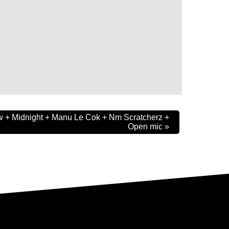
 + Midnight + Manu Le Cok + Nm Scratcherz +
Open mic
»