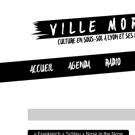
CULTURE EN SOUS-SOL À LYON ET SES
RADIO
AGENDA
ACCUEIL
«
Frankreich + Schleu + Nose in the Nose