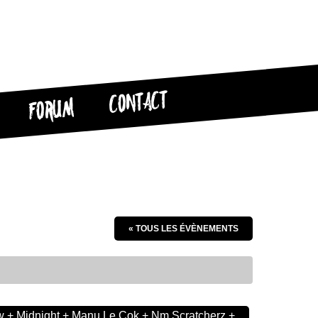
CONTACT
FORUM
« TOUS LES ÉVÈNEMENTS
 + Midnight + Manu Le Cok + Nm Scratcherz +