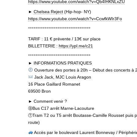
https://www.youtube.com/watch?v=Qb4IHKNLxZU
►
Chelsea Reject
(Hip-hop- NY)
https://www.youtube.com/watch?v=CcwfkWIr3Fo
°°°°°°°°°°°°°°°°°°°°°°°°°°°°°°°°°°
TARIF : 11 € prévente / 13€ sur place
BILLETTERIE :
https://ypl.me/c21
°°°°°°°°°°°°°°°°°°°°°°°°°°°°°°°°°°
► INFORMATIONS PRATIQUES
Ouverture des portes à 20h – Début des concerts à 
Jack Jack, MJC Louis Aragon
16 Place Gaillard Romanet
69500 Bron
► Comment venir ?
ⒷBus C17 arrêt Marne-Lacouture
ⓉTram T2 ou T5 arrêt Boutasse-Camille Rousset puis pr
route)
Accès par le boulevard Laurent Bonnevay / Périphér