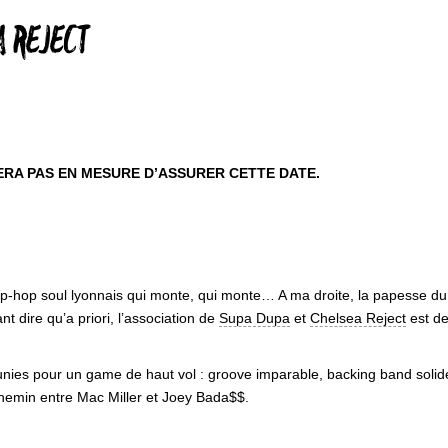
A REJECT
ERA PAS EN MESURE D’ASSURER CETTE DATE.
Hip-hop soul lyonnais qui monte, qui monte… A ma droite, la papesse d
 dire qu’a priori, l’association de
Supa Dupa
et
Chelsea Reject
est de
éunies pour un game de haut vol : groove imparable, backing band solide
 chemin entre Mac Miller et Joey Bada$$.