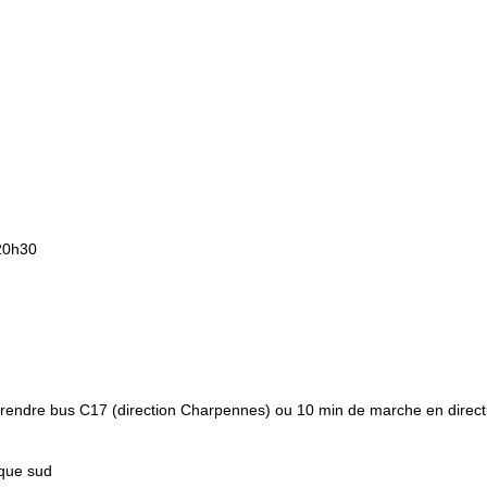
20h30
endre bus C17 (direction Charpennes) ou 10 min de marche en directi
ique sud