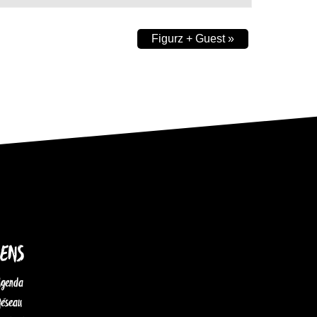
Figurz + Guest
»
IENS
Agenda
Réseau