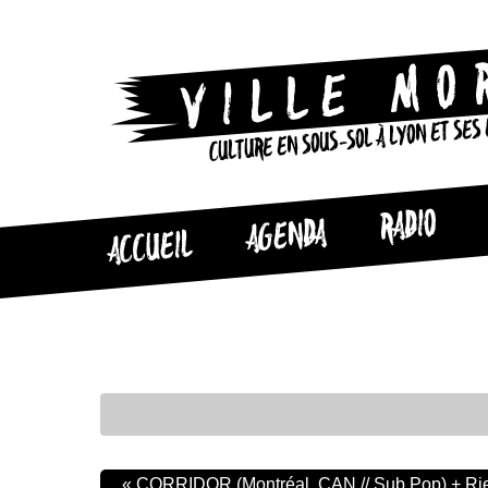
CULTURE EN SOUS-SOL À LYON ET SES
RADIO
AGENDA
ACCUEIL
«
CORRIDOR (Montréal, CAN // Sub Pop) + Rie