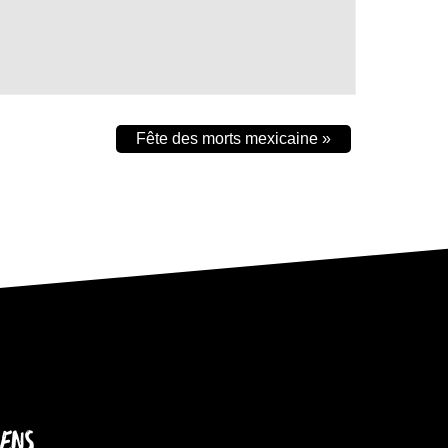
Fête des morts mexicaine
»
IENS