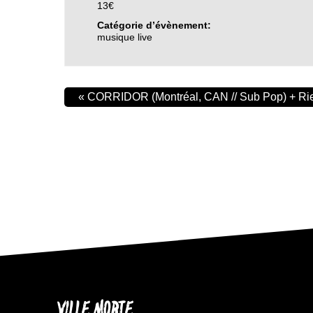
13€
Catégorie d’évènement:
musique live
«
CORRIDOR (Montréal, CAN // Sub Pop) + Rie
VILLE MORTE