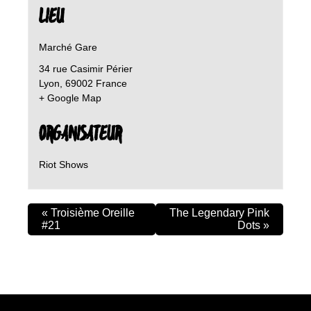
LIEU
Marché Gare
34 rue Casimir Périer
Lyon
,
69002
France
+ Google Map
ORGANISATEUR
Riot Shows
«
Troisième Oreille
The Legendary Pink
#21
Dots
»