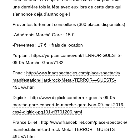
une dernière fois la fête avec eux lors de cette date qui
s’annonce déjà d’anthologie !
Préventes fortement conseillées (300 places disponibles)
-Adhérents Marché Gare : 15 €
-Préventes : 17 € + frais de location
Yurplan :
https://yurplan.com/event/
TERROR-GUESTS-
09-05-Marche-
Gare/7182
Fnac :
http://
www.fnacspectacles.com/
place-spectacle/
manifestation/
Hard-rock-Metal-TERROR—GU
ESTS-
49UVA.htm
Digitick :
http://www.digitick.com/
terror-guests-09-05-
marche-
gare-concert-le-marche-gar
e-lyon-09-mai-2016-
css4-di
gitick-pg101-ri3701206.htm
l
France Billet :
http://
www.francebillet.com/
place-spectacle/
manifestation/
Hard-rock-Metal-TERROR—GU
ESTS-
49UVA.htm