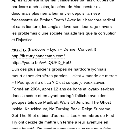
Après avoir été largement influencée par les groupes de
hardcore américains, la scène de Manchester n’a
désormais plus rien à leur envier depuis l’arrivée
fracassante de Broken Teeth ! Avec leur hardcore radical
et sans fioriture, les anglais déversent leur rage envers
les problèmes d’une société malade tels que la corruption
et l’injustice.
First Try
(hardcore – Lyon – Dernier Concert !)
http://
first-try.bandcamp.com/
https://youtu.be/
wAnQURD_HpU
L’un des plus anciens groupes de hardcore lyonnais
meurt et ses dernières paroles… c’est « monde de merde
» ! Pourquoi il a dit ça ? C’est ce que je veux savoir.
Formé en 2004, après 12 ans de bons et loyaux sévices
dans la scène et en ayant partagé l’affiche avec des
groupes tels que Madball, Walls Of Jericho, The Ghost
Inside, Knuckledust, No Turning Back, Reign Supreme,
Get The Shot et bien d’autres… Les 6 membres de First
Try ont décidé de mettre un terme à leur aventure en
toute beauté. On espère donc tous vous voir pour faire