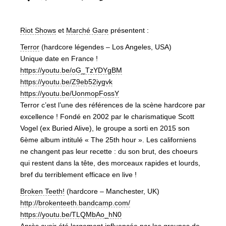
Riot Shows
et
Marché Gare
présentent :
Terror
(hardcore légendes – Los Angeles, USA)
Unique date en France !
https://youtu.be/
oG_TzYDYgBM
https://youtu.be/
Z9eb52iygvk
https://youtu.be/
UonmopFossY
Terror c’est l’une des références de la scène hardcore par
excellence ! Fondé en 2002 par le charismatique Scott
Vogel (ex Buried Alive), le groupe a sorti en 2015 son
6ème album intitulé « The 25th hour ». Les californiens
ne changent pas leur recette : du son brut, des choeurs
qui restent dans la tête, des morceaux rapides et lourds,
bref du terriblement efficace en live !
Broken Teeth!
(hardcore – Manchester, UK)
http://
brokenteeth.bandcamp.com/
https://youtu.be/
TLQMbAo_hN0