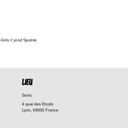
irls // prod Sputnik
LIEU
Sonic
4 quai des Etroits
Lyon
,
69005
France