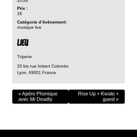
Prix :
1€
Catégorie d’évènement:
musique live
LIEU
Triperie
20 bis rue Imbert Colomès
Lyon
,
69001
France
«
Apéro Phonique
Rise Up + Kwato +
avec Mr Deadly
guest
»