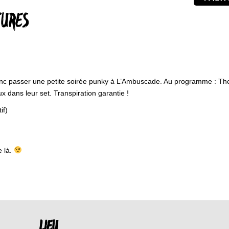
TURES
onc passer une petite soirée punky à L’Ambuscade. Au programme : The 
dans leur set. Transpiration garantie !
if)
e là.
LIEU