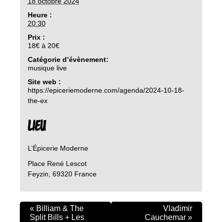
18 octobre 2024
Heure :
20:30
Prix :
18€ à 20€
Catégorie d’évènement:
musique live
Site web :
https://epiceriemoderne.com/agenda/2024-10-18-
the-ex
LIEU
L’Épicerie Moderne
Place René Lescot
Feyzin
,
69320
France
«
Billiam & The
Vladimir
Split Bills + Les
Cauchemar
»