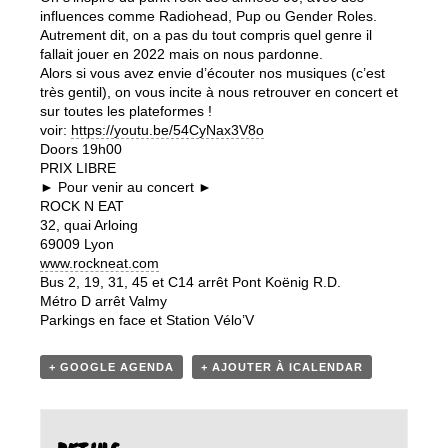
influences comme Radiohead, Pup ou Gender Roles.
Autrement dit, on a pas du tout compris quel genre il
fallait jouer en 2022 mais on nous pardonne.
Alors si vous avez envie d’écouter nos musiques (c’est
très gentil), on vous incite à nous retrouver en concert et
sur toutes les plateformes !
voir:
https://youtu.be/54CyNax3V8o
Doors 19h00
PRIX LIBRE
► Pour venir au concert ►
ROCK N EAT
32, quai Arloing
69009 Lyon
www.rockneat.com
Bus 2, 19, 31, 45 et C14 arrêt Pont Koënig R.D.
Métro D arrêt Valmy
Parkings en face et Station Vélo’V
+ GOOGLE AGENDA
+ AJOUTER À ICALENDAR